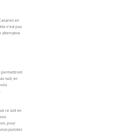
 Canaries en
ète n'est pas
 alternative
s permettront
 au sud, en
 bons
.
ue ce soit en
vous
 non, pour
vous puissiez