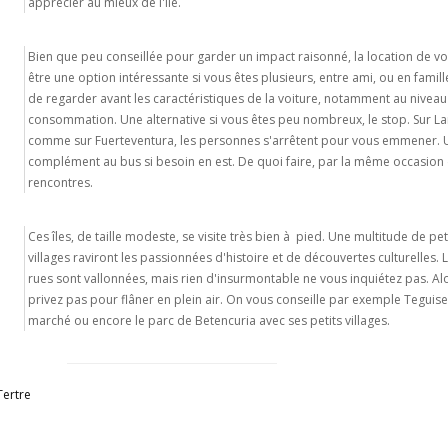
apprécier au mieux de l'île.
Bien que peu conseillée pour garder un impact raisonné, la location de vo
être une option intéressante si vous êtes plusieurs, entre ami, ou en famill
de regarder avant les caractéristiques de la voiture, notamment au niveau
consommation. Une alternative si vous êtes peu nombreux, le stop. Sur La
comme sur Fuerteventura, les personnes s'arrêtent pour vous emmener.
complément au bus si besoin en est. De quoi faire, par la même occasion 
rencontres.
Ces îles, de taille modeste, se visite très bien à pied. Une multitude de peti
villages raviront les passionnées d'histoire et de découvertes culturelles. 
rues sont vallonnées, mais rien d'insurmontable ne vous inquiétez pas. Al
privez pas pour flâner en plein air. On vous conseille par exemple Teguise
marché ou encore le parc de Betencuria avec ses petits villages.
Tertre