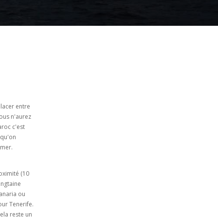
lacer entre
vous n'aurez
aroc c'est
 qu'on
 mer.
oximité (10
ingtaine
Canaria ou
our Tenerife.
ela reste un