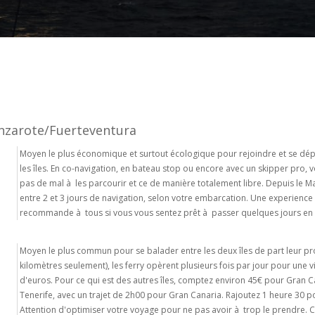
anzarote/Fuerteventura
Moyen le plus économique et surtout écologique pour rejoindre et se dép
les îles. En co-navigation, en bateau stop ou encore avec un skipper pro, 
pas de mal à les parcourir et ce de manière totalement libre. Depuis le M
entre 2 et 3 jours de navigation, selon votre embarcation. Une experience
recommande à tous si vous vous sentez prêt à passer quelques jours en
Moyen le plus commun pour se balader entre les deux îles de part leur pr
kilomètres seulement), les ferry opèrent plusieurs fois par jour pour une v
d'euros. Pour ce qui est des autres îles, comptez environ 45€ pour Gran 
Tenerife, avec un trajet de 2h00 pour Gran Canaria. Rajoutez 1 heure 30 p
Attention d'optimiser votre voyage pour ne pas avoir à trop le prendre. C