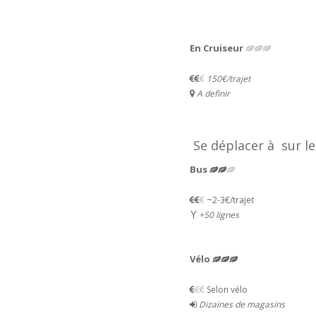
En Cruiseur
150€/trajet
A definir
Se déplacer à sur les
Bus
~2-3€/trajet
+50 lignes
Vélo
Selon vélo
Dizaines de magasins