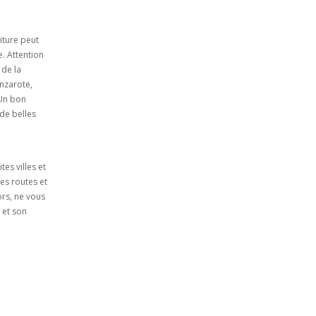
iture peut
e. Attention
 de la
nzarote,
 Un bon
de belles
tes villes et
Les routes et
ors, ne vous
 et son