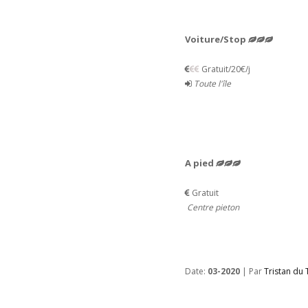
Voiture/Stop
Gratuit/20€/j
Toute l'île
A pied
Gratuit
Centre pieton
Date:
03-2020
| Par
Tristan du 