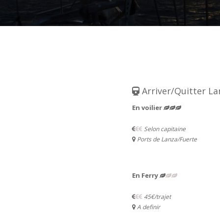
Arriver/Quitter L
En voilier
Selon capitaine
Ports de Lanza/Fuerte
En Ferry
45€/trajet
A definir